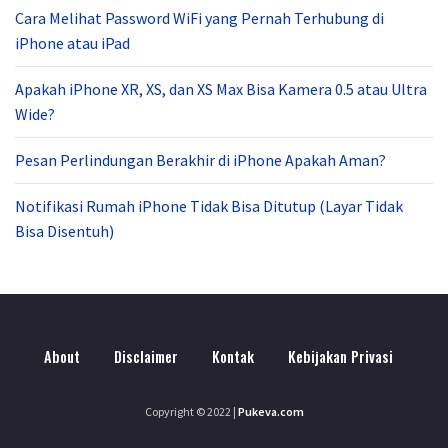
Cara Melihat Password WiFi yang Pernah Terhubung di
iPhone atau iPad
Apakah iPhone XR, XS, dan XS Max Bisa Kamera 0.5 atau Ultra
Wide?
Pesan Perlindungan Berakhir di iPhone Apakah Aman?
Notifikasi Rumah iPhone Tidak Bisa Ditutup (Layar Tidak
Bisa Disentuh)
About
Disclaimer
Kontak
Kebijakan Privasi
Copyright © 2022
|
Pukeva.com