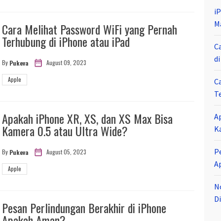
i
M
Cara Melihat Password WiFi yang Pernah
Terhubung di iPhone atau iPad
C
d
August 09, 2023
By
Pukeva
Apple
C
T
Apakah iPhone XR, XS, dan XS Max Bisa
A
Kamera 0.5 atau Ultra Wide?
K
P
August 05, 2023
By
Pukeva
A
Apple
N
Di
Pesan Perlindungan Berakhir di iPhone
Apakah Aman?