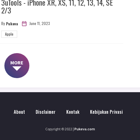
3uTools - iPhone XR, XS, 11, 12, 13, 14, SE
2/3
June 11, 2023
By
Pukeva
Apple
MORE
About
Disclaimer
Kontak
Kebijakan Privasi
Copyright © 2022
|
Pukeva.com