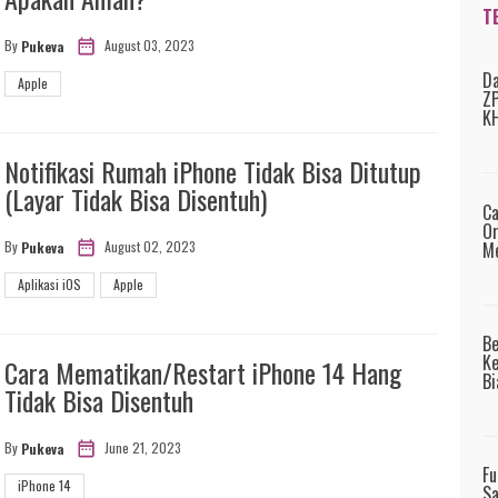
T
August 03, 2023
By
Pukeva
Da
Apple
ZP
KH
Notifikasi Rumah iPhone Tidak Bisa Ditutup
(Layar Tidak Bisa Disentuh)
Ca
Or
Me
August 02, 2023
By
Pukeva
Aplikasi iOS
Apple
B
Ke
Cara Mematikan/Restart iPhone 14 Hang
Bi
Tidak Bisa Disentuh
June 21, 2023
By
Pukeva
Fu
iPhone 14
Sa