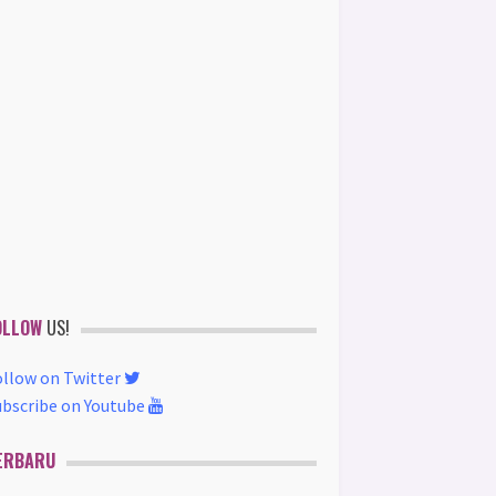
OLLOW
US!
ollow on Twitter
ubscribe on Youtube
ERBARU