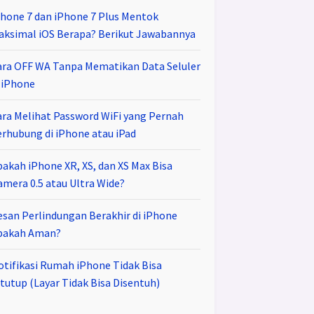
Phone 7 dan iPhone 7 Plus Mentok
aksimal iOS Berapa? Berikut Jawabannya
ara OFF WA Tanpa Mematikan Data Seluler
i iPhone
ara Melihat Password WiFi yang Pernah
erhubung di iPhone atau iPad
pakah iPhone XR, XS, dan XS Max Bisa
amera 0.5 atau Ultra Wide?
esan Perlindungan Berakhir di iPhone
pakah Aman?
otifikasi Rumah iPhone Tidak Bisa
tutup (Layar Tidak Bisa Disentuh)