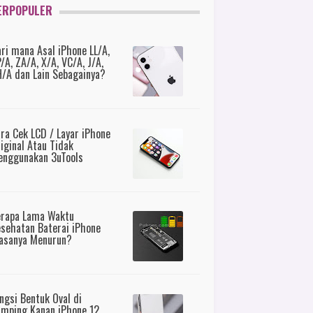
ERPOPULER
ri mana Asal iPhone LL/A,
/A, ZA/A, X/A, VC/A, J/A,
/A dan Lain Sebagainya?
ra Cek LCD / Layar iPhone
iginal Atau Tidak
nggunakan 3uTools
erapa Lama Waktu
sehatan Baterai iPhone
asanya Menurun?
ngsi Bentuk Oval di
mping Kanan iPhone 12