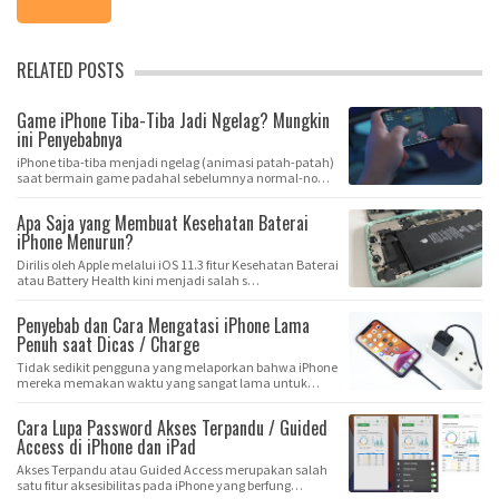
RELATED POSTS
Game iPhone Tiba-Tiba Jadi Ngelag? Mungkin
ini Penyebabnya
iPhone tiba-tiba menjadi ngelag (animasi patah-patah)
saat bermain game padahal sebelumnya normal-no…
Apa Saja yang Membuat Kesehatan Baterai
iPhone Menurun?
Dirilis oleh Apple melalui iOS 11.3 fitur Kesehatan Baterai
atau Battery Health kini menjadi salah s…
Penyebab dan Cara Mengatasi iPhone Lama
Penuh saat Dicas / Charge
Tidak sedikit pengguna yang melaporkan bahwa iPhone
mereka memakan waktu yang sangat lama untuk
meng…
Cara Lupa Password Akses Terpandu / Guided
Access di iPhone dan iPad
Akses Terpandu atau Guided Access merupakan salah
satu fitur aksesibilitas pada iPhone yang berfung…