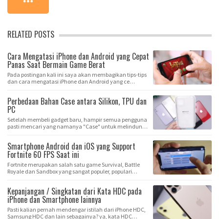
RELATED POSTS
Cara Mengatasi iPhone dan Android yang Cepat
Panas Saat Bermain Game Berat
Pada postingan kali ini saya akan membagikan tips-tips
dan cara mengatasi iPhone dan Android yang ce…
Perbedaan Bahan Case antara Silikon, TPU dan
PC
Setelah membeli gadget baru, hampir semua pengguna
pasti mencari yang namanya "Case" untuk melindun…
Smartphone Android dan iOS yang Support
Fortnite 60 FPS Saat ini
Fortnite merupakan salah satu game Survival, Battle
Royale dan Sandbox yang sangat populer, populari…
Kepanjangan / Singkatan dari Kata HDC pada
iPhone dan Smartphone lainnya
Pasti kalian pernah mendengar istilah dari iPhone HDC,
Samsung HDC dan lain sebagainya? ya, kata HDC…