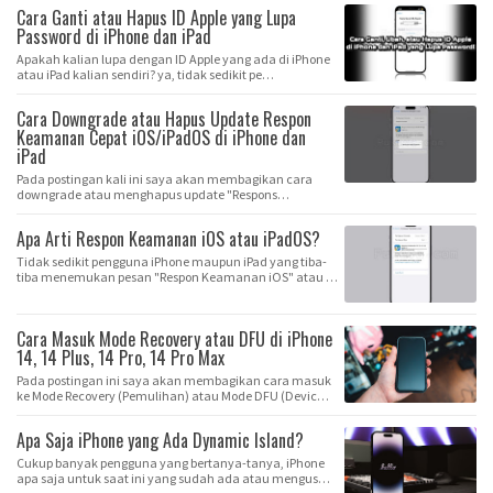
Cara Ganti atau Hapus ID Apple yang Lupa
Password di iPhone dan iPad
Apakah kalian lupa dengan ID Apple yang ada di iPhone
atau iPad kalian sendiri? ya, tidak sedikit pe…
Cara Downgrade atau Hapus Update Respon
Keamanan Cepat iOS/iPadOS di iPhone dan
iPad
Pada postingan kali ini saya akan membagikan cara
downgrade atau menghapus update "Respons
Keamanan …
Apa Arti Respon Keamanan iOS atau iPadOS?
Tidak sedikit pengguna iPhone maupun iPad yang tiba-
tiba menemukan pesan "Respon Keamanan iOS" atau …
Cara Masuk Mode Recovery atau DFU di iPhone
14, 14 Plus, 14 Pro, 14 Pro Max
Pada postingan ini saya akan membagikan cara masuk
ke Mode Recovery (Pemulihan) atau Mode DFU (Devic…
Apa Saja iPhone yang Ada Dynamic Island?
Cukup banyak pengguna yang bertanya-tanya, iPhone
apa saja untuk saat ini yang sudah ada atau mengus…