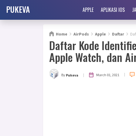
PUKEVA
APPLE
APLIKASI IOS
J
Home
AirPods
Apple
Daftar
Daf
Daftar Kode Identifi
Apple Watch, dan Ai
|
|
March 01, 2021
By
Pukeva