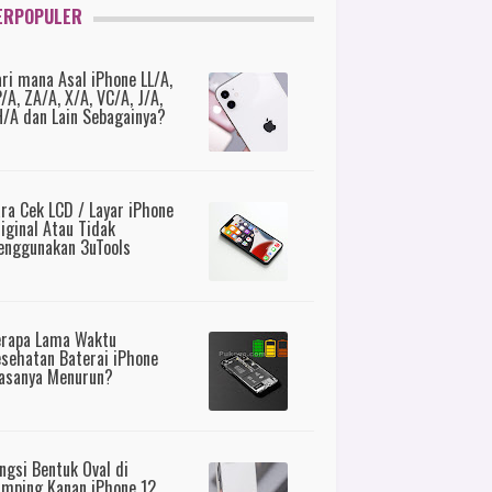
ERPOPULER
ri mana Asal iPhone LL/A,
/A, ZA/A, X/A, VC/A, J/A,
/A dan Lain Sebagainya?
ra Cek LCD / Layar iPhone
iginal Atau Tidak
nggunakan 3uTools
erapa Lama Waktu
sehatan Baterai iPhone
asanya Menurun?
ngsi Bentuk Oval di
mping Kanan iPhone 12