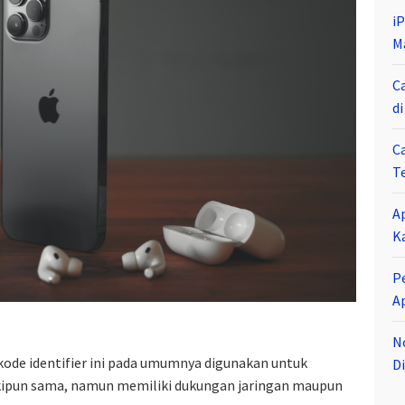
i
M
C
d
C
T
A
K
P
A
N
kode identifier ini pada umumnya digunakan untuk
Di
ipun sama, namun memiliki dukungan jaringan maupun