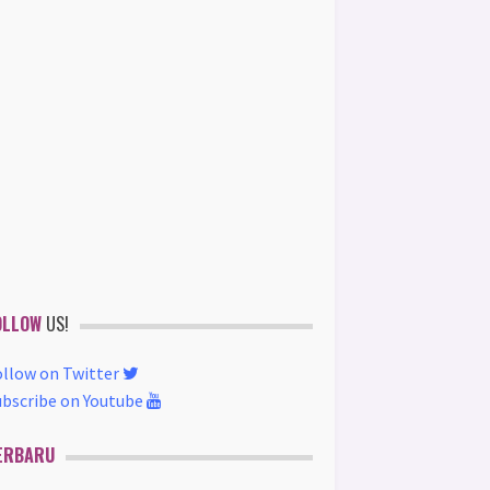
OLLOW
US!
ollow on Twitter
ubscribe on Youtube
ERBARU