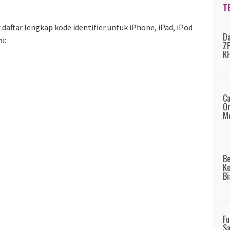
T
daftar lengkap kode identifier untuk iPhone, iPad, iPod
Da
i:
ZP
KH
Ca
Or
Me
B
Ke
Bi
Fu
Sa