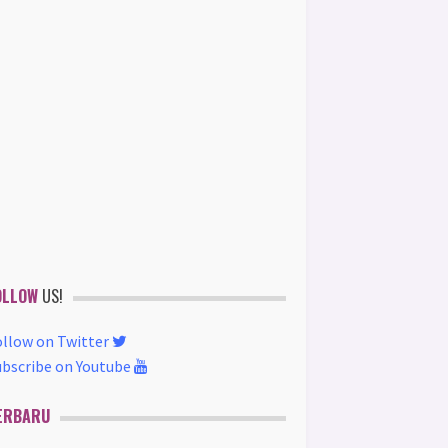
OLLOW
US!
ollow on Twitter
ubscribe on Youtube
ERBARU