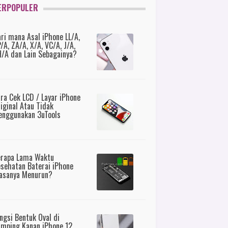
ERPOPULER
ri mana Asal iPhone LL/A,
/A, ZA/A, X/A, VC/A, J/A,
/A dan Lain Sebagainya?
ra Cek LCD / Layar iPhone
iginal Atau Tidak
nggunakan 3uTools
erapa Lama Waktu
sehatan Baterai iPhone
asanya Menurun?
ngsi Bentuk Oval di
mping Kanan iPhone 12