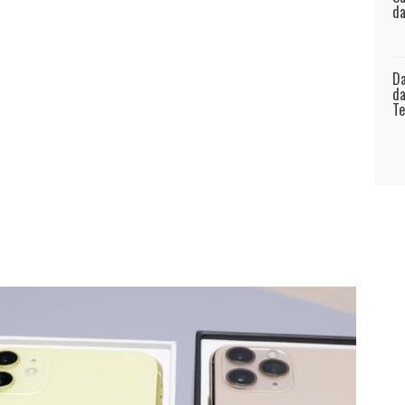
da
Da
da
Te