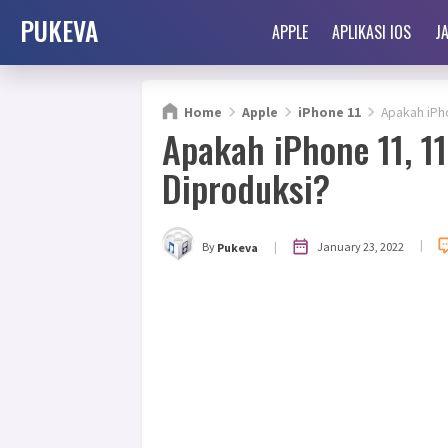
PUKEVA
APPLE
APLIKASI IOS
J
Home
Apple
iPhone 11
Apakah iPho
Apakah iPhone 11, 1
Diproduksi?
|
|
January 23, 2022
By
Pukeva