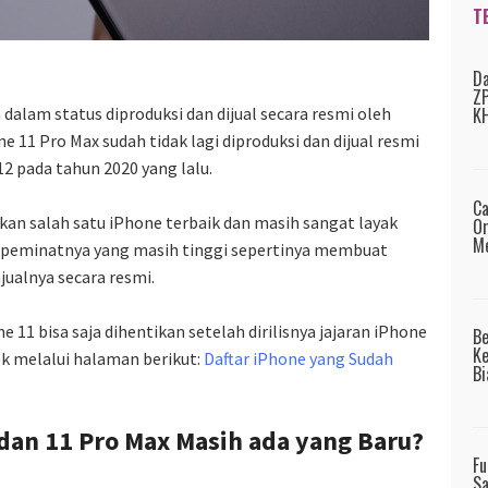
T
Da
ZP
KH
 dalam status diproduksi dan dijual secara resmi oleh
 11 Pro Max sudah tidak lagi diproduksi dan dijual resmi
 12 pada tahun 2020 yang lalu.
Ca
kan salah satu iPhone terbaik dan masih sangat layak
Or
Me
a peminatnya yang masih tinggi sepertinya membuat
ualnya secara resmi.
11 bisa saja dihentikan setelah dirilisnya jajaran iPhone
B
Ke
ek melalui halaman berikut:
Daftar iPhone yang Sudah
Bi
 dan 11 Pro Max Masih ada yang Baru?
Fu
Sa