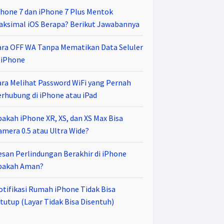
Phone 7 dan iPhone 7 Plus Mentok
aksimal iOS Berapa? Berikut Jawabannya
ara OFF WA Tanpa Mematikan Data Seluler
i iPhone
ara Melihat Password WiFi yang Pernah
erhubung di iPhone atau iPad
pakah iPhone XR, XS, dan XS Max Bisa
amera 0.5 atau Ultra Wide?
esan Perlindungan Berakhir di iPhone
pakah Aman?
otifikasi Rumah iPhone Tidak Bisa
tutup (Layar Tidak Bisa Disentuh)