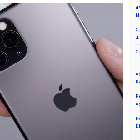
i
M
C
d
C
T
A
K
P
A
N
Di