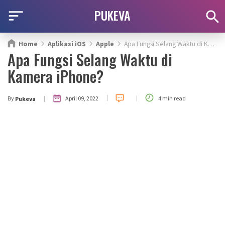
PUKEVA
Home
Aplikasi iOS
Apple
Apa Fungsi Selang Waktu di Kamera iPhone?
Apa Fungsi Selang Waktu di
Kamera iPhone?
|
|
|
April 09, 2022
By
4 min read
Pukeva