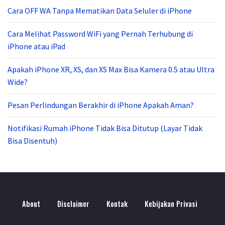
Cara OFF WA Tanpa Mematikan Data Seluler di iPhone
Cara Melihat Password WiFi yang Pernah Terhubung di
iPhone atau iPad
Apakah iPhone XR, XS, dan XS Max Bisa Kamera 0.5 atau Ultra
Wide?
Pesan Perlindungan Berakhir di iPhone Apakah Aman?
Notifikasi Rumah iPhone Tidak Bisa Ditutup (Layar Tidak
Bisa Disentuh)
About
Disclaimer
Kontak
Kebijakan Privasi