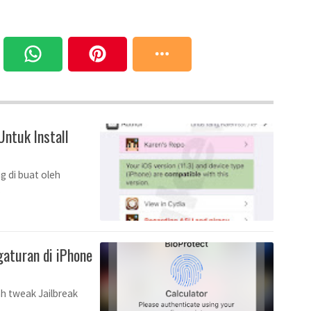
Untuk Install
g di buat oleh
…
gaturan di iPhone
h tweak Jailbreak