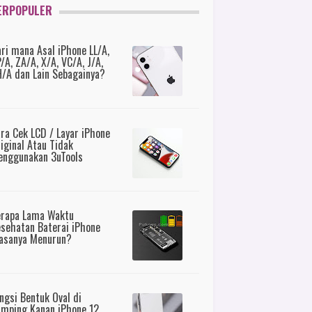
ERPOPULER
ri mana Asal iPhone LL/A,
/A, ZA/A, X/A, VC/A, J/A,
/A dan Lain Sebagainya?
ra Cek LCD / Layar iPhone
iginal Atau Tidak
nggunakan 3uTools
erapa Lama Waktu
sehatan Baterai iPhone
asanya Menurun?
ngsi Bentuk Oval di
mping Kanan iPhone 12