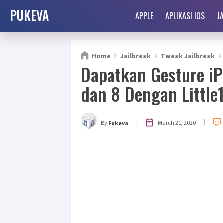
PUKEVA
APPLE
APLIKASI IOS
J
Home
Jailbreak
Tweak Jailbreak
Dapatkan Gesture iP
dan 8 Dengan Little
|
|
March 21, 2020
By
Pukeva