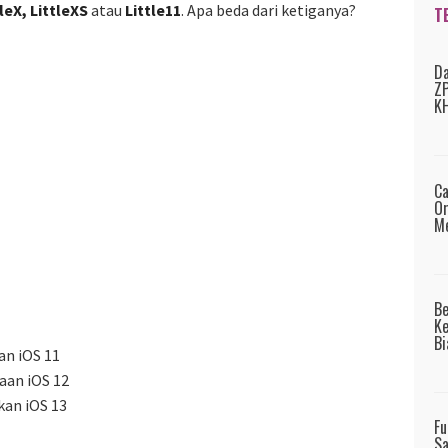
tleX, LittleXS
atau
Little11
. Apa beda dari ketiganya?
T
Da
ZP
KH
Ca
Or
Me
B
Ke
Bi
an iOS 11
aan iOS 12
kan iOS 13
Fu
Sa