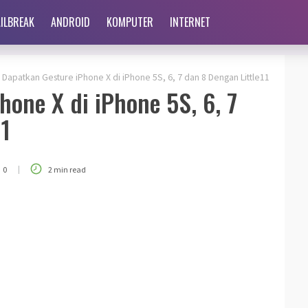
AILBREAK
ANDROID
KOMPUTER
INTERNET
Dapatkan Gesture iPhone X di iPhone 5S, 6, 7 dan 8 Dengan Little11
hone X di iPhone 5S, 6, 7
11
|
0
2 min read