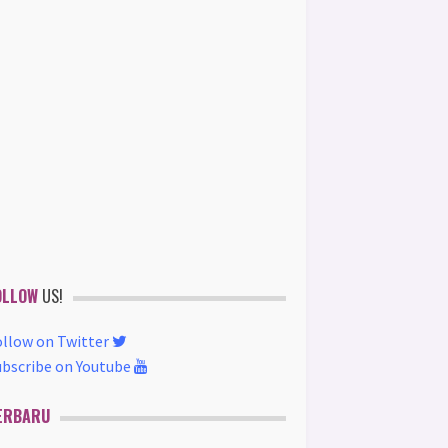
OLLOW
US!
ollow on Twitter
ubscribe on Youtube
ERBARU