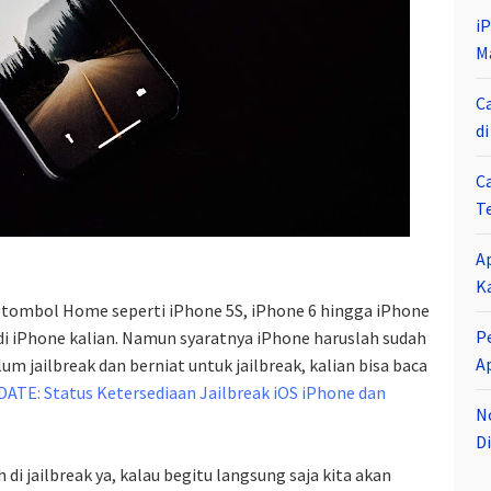
i
M
C
d
C
T
A
K
 tombol Home seperti iPhone 5S, iPhone 6 hingga iPhone
P
 di iPhone kalian. Namun syaratnya iPhone haruslah sudah
A
lum jailbreak dan berniat untuk jailbreak, kalian bisa baca
ATE: Status Ketersediaan Jailbreak iOS iPhone dan
N
Di
di jailbreak ya, kalau begitu langsung saja kita akan