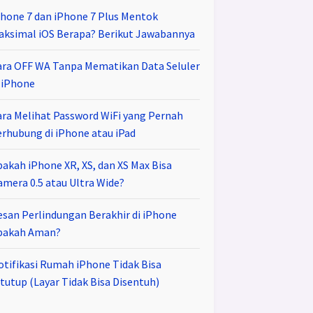
Phone 7 dan iPhone 7 Plus Mentok
aksimal iOS Berapa? Berikut Jawabannya
ara OFF WA Tanpa Mematikan Data Seluler
i iPhone
ara Melihat Password WiFi yang Pernah
erhubung di iPhone atau iPad
pakah iPhone XR, XS, dan XS Max Bisa
amera 0.5 atau Ultra Wide?
esan Perlindungan Berakhir di iPhone
pakah Aman?
otifikasi Rumah iPhone Tidak Bisa
tutup (Layar Tidak Bisa Disentuh)