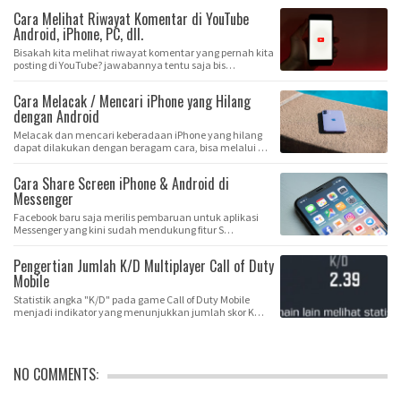
Cara Melihat Riwayat Komentar di YouTube
Android, iPhone, PC, dll.
Bisakah kita melihat riwayat komentar yang pernah kita
posting di YouTube? jawabannya tentu saja bis…
Cara Melacak / Mencari iPhone yang Hilang
dengan Android
Melacak dan mencari keberadaan iPhone yang hilang
dapat dilakukan dengan beragam cara, bisa melalui …
Cara Share Screen iPhone & Android di
Messenger
Facebook baru saja merilis pembaruan untuk aplikasi
Messenger yang kini sudah mendukung fitur S…
Pengertian Jumlah K/D Multiplayer Call of Duty
Mobile
Statistik angka "K/D" pada game Call of Duty Mobile
menjadi indikator yang menunjukkan jumlah skor K…
NO COMMENTS: