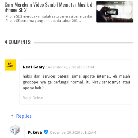
Cara Merekam Video Sambil Memutar Musik di
iPhone SE 2
iPhone SE 2 merupakan salah satu generasi penerus dari
iPhone SE pertama yang dirilis pada tahun 201…
4 COMMENTS:
Neat Geary
December 28, 2020 at 10:02 PM
habis dari services baterai sama update internal, eh malah
gryscope nya ga berfungsi normal.. itu kira2 sensosrnya atau
apa ya kak ?
Reply
Delete
Replies
Pukeva
December 29, 2020 at 1:12 AM