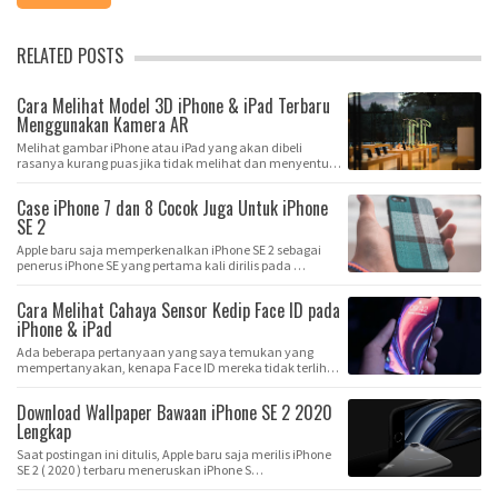
RELATED POSTS
Cara Melihat Model 3D iPhone & iPad Terbaru
Menggunakan Kamera AR
Melihat gambar iPhone atau iPad yang akan dibeli
rasanya kurang puas jika tidak melihat dan menyentu…
Case iPhone 7 dan 8 Cocok Juga Untuk iPhone
SE 2
Apple baru saja memperkenalkan iPhone SE 2 sebagai
penerus iPhone SE yang pertama kali dirilis pada …
Cara Melihat Cahaya Sensor Kedip Face ID pada
iPhone & iPad
Ada beberapa pertanyaan yang saya temukan yang
mempertanyakan, kenapa Face ID mereka tidak terlihat
…
Download Wallpaper Bawaan iPhone SE 2 2020
Lengkap
Saat postingan ini ditulis, Apple baru saja merilis iPhone
SE 2 ( 2020 ) terbaru meneruskan iPhone S…