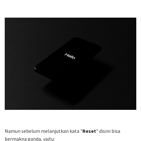
Namun sebelum melanjutkan kata "
Reset
" disini bisa
bermakna ganda, yaitu: