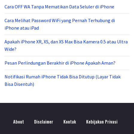
Cara OFF WA Tanpa Mematikan Data Seluler di iPhone
Cara Melihat Password WiFi yang Pernah Terhubung di
iPhone atau iPad
Apakah iPhone XR, XS, dan XS Max Bisa Kamera 0.5 atau Ultra
Wide?
Pesan Perlindungan Berakhir di iPhone Apakah Aman?
Notifikasi Rumah iPhone Tidak Bisa Ditutup (Layar Tidak
Bisa Disentuh)
About
Disclaimer
Kontak
Kebijakan Privasi