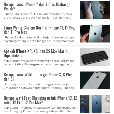
Berapa Lama iPhone 7 dan 7 Plus Dicharge
Penuh?
iPhone 7 dan iPhone 7 Plus kalian terasa lama ketika
dicharge atau diisi daya? berapa lama sih norma…
Lama Waktu Charge Normal iPhone 11, 11 Pro,
dan 11 Pro Max
iPhone 11 kalian butuh waktu berjam-jam untuk dapat
ngecharge/mengisi daya hingga penuh? normalnya b…
Apakah iPhone XR, XS, dan XS Max Masih
Diproduksi?
Apple umumnya akan menghentikan produksi iPhone
tertentu ketika iPhone generasi terbaru sebagai peng…
Berapa Lama Waktu Charge iPhone X, 8 Plus,
dan 8?
Umumnya dibutuhkan waktu hingga beberapa jam
untuk mengisi daya/charge baterai iPhone X, iPhone 8
Pl…
Berapa Watt Fast Charging untuk iPhone 12, 12
mini, 12 Pro, 12 Pro Max?
Apple sendiri mengklaim bahwa dengan menggunakan
Fast Charging iPhone dapat mengisi daya 50% dalam