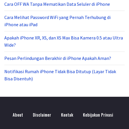
Cara OFF WA Tanpa Mematikan Data Seluler di iPhone
Cara Melihat Password WiFi yang Pernah Terhubung di
iPhone atau iPad
Apakah iPhone XR, XS, dan XS Max Bisa Kamera 0.5 atau Ultra
Wide?
Pesan Perlindungan Berakhir di iPhone Apakah Aman?
Notifikasi Rumah iPhone Tidak Bisa Ditutup (Layar Tidak
Bisa Disentuh)
About
Disclaimer
Kontak
Kebijakan Privasi