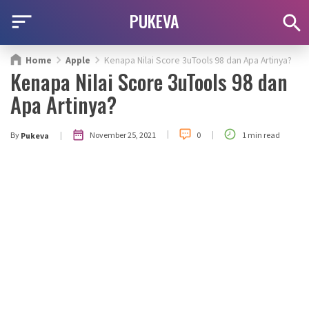
PUKEVA
Home
Apple
Kenapa Nilai Score 3uTools 98 dan Apa Artinya?
Kenapa Nilai Score 3uTools 98 dan
Apa Artinya?
|
|
|
November 25, 2021
By
0
1 min read
Pukeva