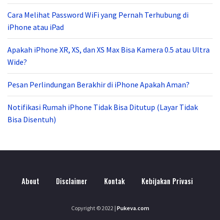
Cara Melihat Password WiFi yang Pernah Terhubung di
iPhone atau iPad
Apakah iPhone XR, XS, dan XS Max Bisa Kamera 0.5 atau Ultra
Wide?
Pesan Perlindungan Berakhir di iPhone Apakah Aman?
Notifikasi Rumah iPhone Tidak Bisa Ditutup (Layar Tidak
Bisa Disentuh)
About
Disclaimer
Kontak
Kebijakan Privasi
Copyright © 2022
|
Pukeva.com