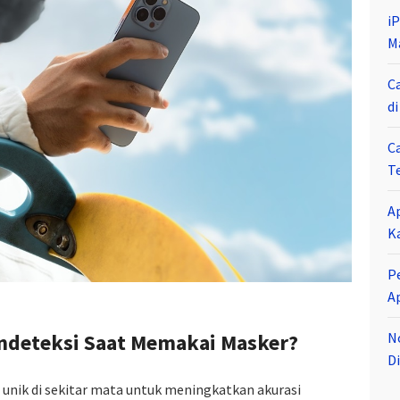
i
M
C
d
C
T
A
K
P
A
N
endeteksi Saat Memakai Masker?
Di
g unik di sekitar mata untuk meningkatkan akurasi