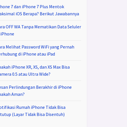
Phone 7 dan iPhone 7 Plus Mentok
aksimal iOS Berapa? Berikut Jawabannya
ara OFF WA Tanpa Mematikan Data Seluler
i iPhone
ara Melihat Password WiFi yang Pernah
erhubung di iPhone atau iPad
pakah iPhone XR, XS, dan XS Max Bisa
amera 0.5 atau Ultra Wide?
esan Perlindungan Berakhir di iPhone
pakah Aman?
otifikasi Rumah iPhone Tidak Bisa
tutup (Layar Tidak Bisa Disentuh)