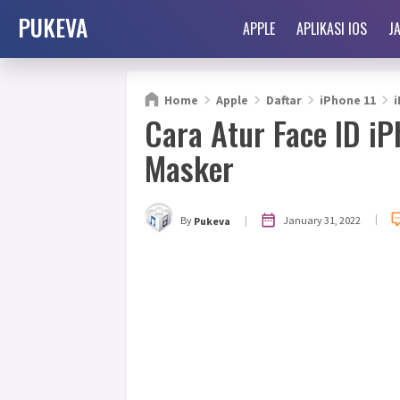
PUKEVA
APPLE
APLIKASI IOS
J
Home
Apple
Daftar
iPhone 11
i
Cara Atur Face ID 
Masker
|
|
January 31, 2022
By
Pukeva