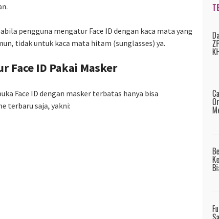
T
an.
 apabila pengguna mengatur Face ID dengan kaca mata yang
Da
ZP
un, tidak untuk kaca mata hitam (sunglasses) ya.
KH
ur Face ID Pakai Masker
Ca
buka Face ID dengan masker terbatas hanya bisa
Or
 terbaru saja, yakni:
Me
B
Ke
Bi
Fu
Sa