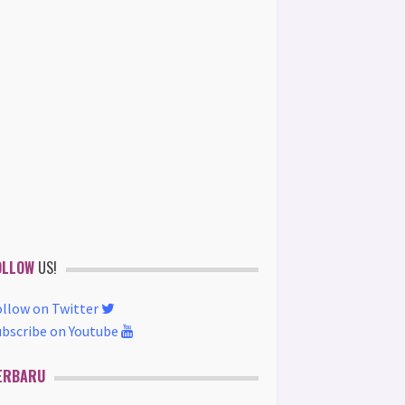
OLLOW
US!
ollow on Twitter
ubscribe on Youtube
ERBARU