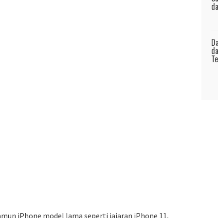
da
Da
da
Te
mun iPhone model lama seperti jajaran iPhone 11,