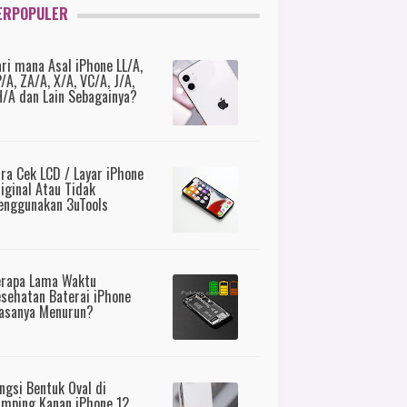
ERPOPULER
ri mana Asal iPhone LL/A,
/A, ZA/A, X/A, VC/A, J/A,
/A dan Lain Sebagainya?
ra Cek LCD / Layar iPhone
iginal Atau Tidak
nggunakan 3uTools
erapa Lama Waktu
sehatan Baterai iPhone
asanya Menurun?
ngsi Bentuk Oval di
mping Kanan iPhone 12