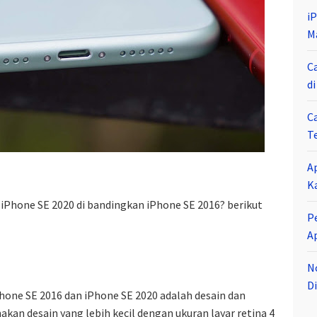
i
M
C
d
C
T
A
K
 iPhone SE 2020 di bandingkan iPhone SE 2016? berikut
P
A
N
Di
one SE 2016 dan iPhone SE 2020 adalah desain dan
kan desain yang lebih kecil dengan ukuran layar retina 4