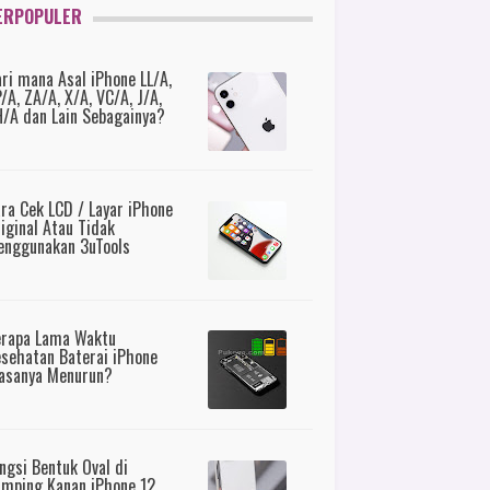
ERPOPULER
ri mana Asal iPhone LL/A,
/A, ZA/A, X/A, VC/A, J/A,
/A dan Lain Sebagainya?
ra Cek LCD / Layar iPhone
iginal Atau Tidak
nggunakan 3uTools
erapa Lama Waktu
sehatan Baterai iPhone
asanya Menurun?
ngsi Bentuk Oval di
mping Kanan iPhone 12