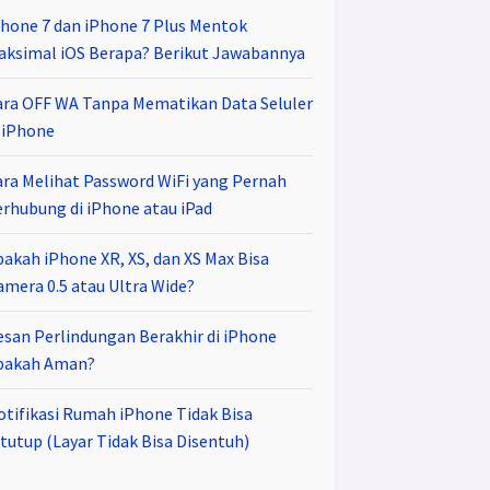
Phone 7 dan iPhone 7 Plus Mentok
aksimal iOS Berapa? Berikut Jawabannya
ara OFF WA Tanpa Mematikan Data Seluler
i iPhone
ara Melihat Password WiFi yang Pernah
erhubung di iPhone atau iPad
pakah iPhone XR, XS, dan XS Max Bisa
amera 0.5 atau Ultra Wide?
esan Perlindungan Berakhir di iPhone
pakah Aman?
otifikasi Rumah iPhone Tidak Bisa
tutup (Layar Tidak Bisa Disentuh)