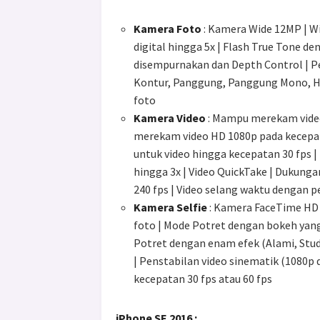
Kamera Foto
: Kamera Wide 12MP | Wi
digital hingga 5x | Flash True Tone d
disempurnakan dan Depth Control | P
Kontur, Panggung, Panggung Mono, Hi
foto
Kamera Video
: Mampu merekam video 
merekam video HD 1080p pada kecepata
untuk video hingga kecepatan 30 fps |
hingga 3x | Video QuickTake | Dukung
240 fps | Video selang waktu dengan 
Kamera Selfie
: Kamera FaceTime HD |
foto | Mode Potret dengan bokeh yan
Potret dengan enam efek (Alami, Stu
| Penstabilan video sinematik (1080
kecepatan 30 fps atau 60 fps
iPhone SE 2016 :