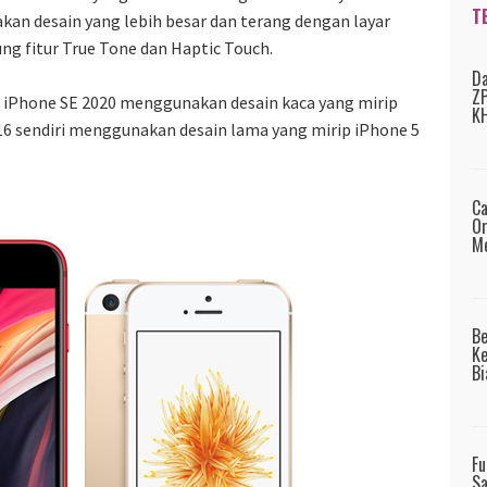
T
kan desain yang lebih besar dan terang dengan layar
ung fitur True Tone dan Haptic Touch.
Da
ZP
 iPhone SE 2020 menggunakan desain kaca yang mirip
KH
16 sendiri menggunakan desain lama yang mirip iPhone 5
Ca
Or
Me
B
Ke
Bi
Fu
Sa