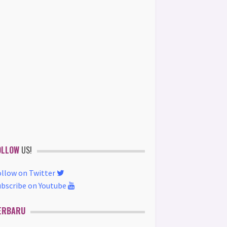
OLLOW
US!
ollow on Twitter
ubscribe on Youtube
ERBARU