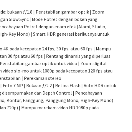
de: bukaan ƒ/1.8 | Penstabilan gambar optik | Zoom
engan Slow Sync | Mode Potret dengan bokeh yang
encahayaan Potret dengan enam efek (Alami, Studio,
gh-Key Mono) | Smart HDR generasi berikutnya untuk
4K pada kecepatan 24 fps, 30 fps, atau 60 fps | Mampu
n 30 fps atau 60 fps | Rentang dinamis yang diperluas
 Penstabilan gambar optik untuk video | Zoom digital
an video slo-mo untuk 1080p pada kecepatan 120 fps atau
penstabilan | Perekaman stereo
 Foto 7 MP | Bukaan ƒ/2.2 | Retina Flash | Auto HDR untuk
g disempurnakan dan Depth Control | Pencahayaan
dio, Kontur, Panggung, Panggung Mono, High-Key Mono)
p dan 720p) | Mampu merekam video HD 1080p pada