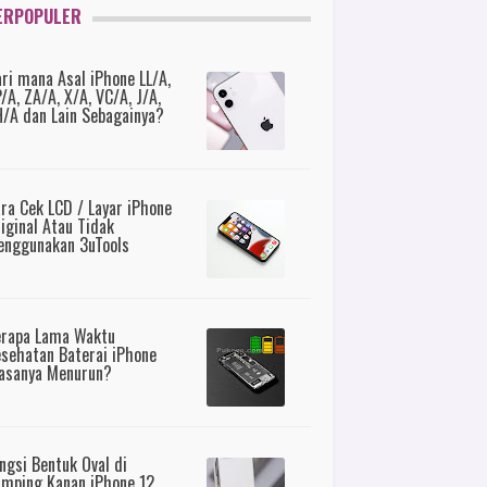
ERPOPULER
ri mana Asal iPhone LL/A,
/A, ZA/A, X/A, VC/A, J/A,
/A dan Lain Sebagainya?
ra Cek LCD / Layar iPhone
iginal Atau Tidak
nggunakan 3uTools
erapa Lama Waktu
sehatan Baterai iPhone
asanya Menurun?
ngsi Bentuk Oval di
mping Kanan iPhone 12