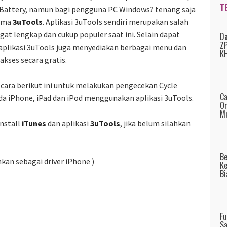
T
Battery, namun bagi pengguna PC Windows? tenang saja
nama
3uTools
. Aplikasi 3uTools sendiri merupakan salah
at lengkap dan cukup populer saat ini. Selain dapat
Da
ZP
 aplikasi 3uTools juga menyediakan berbagai menu dan
KH
akses secara gratis.
a-cara berikut ini untuk melakukan pengecekan Cycle
Ca
da iPhone, iPad dan iPod menggunakan aplikasi 3uTools.
Or
Me
nstall
iTunes
dan aplikasi
3uTools
, jika belum silahkan
B
hkan sebagai driver iPhone )
Ke
Bi
Fu
Sa