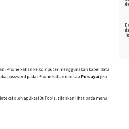
da
Da
da
Te
gkan iPhone kalian ke komputer menggunakan kabel data
buka password pada iPhone kalian dan tap
Percayai
jika
deteksi oleh aplikasi 3uTools, silahkan lihat pada menu