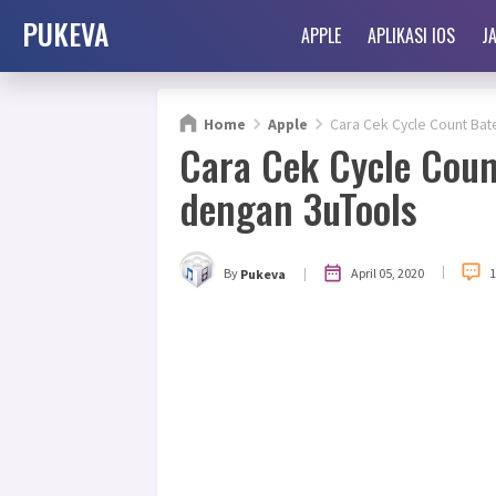
PUKEVA
APPLE
APLIKASI IOS
J
Home
Apple
Cara Cek Cycle Count Bat
Cara Cek Cycle Coun
dengan 3uTools
|
|
April 05, 2020
By
Pukeva