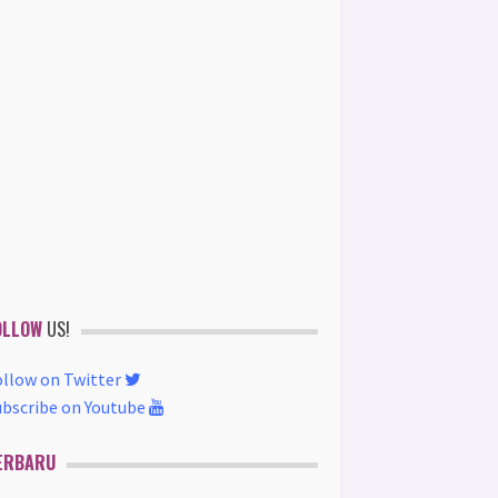
OLLOW
US!
ollow on Twitter
ubscribe on Youtube
ERBARU