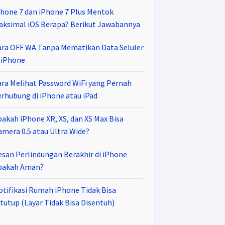
Phone 7 dan iPhone 7 Plus Mentok
aksimal iOS Berapa? Berikut Jawabannya
ara OFF WA Tanpa Mematikan Data Seluler
i iPhone
ara Melihat Password WiFi yang Pernah
erhubung di iPhone atau iPad
pakah iPhone XR, XS, dan XS Max Bisa
amera 0.5 atau Ultra Wide?
esan Perlindungan Berakhir di iPhone
pakah Aman?
otifikasi Rumah iPhone Tidak Bisa
tutup (Layar Tidak Bisa Disentuh)