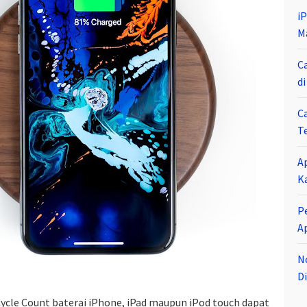
i
M
C
d
C
T
A
K
P
A
N
Di
le Count baterai iPhone, iPad maupun iPod touch dapat