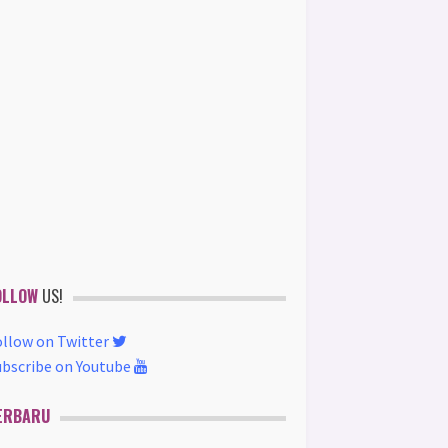
OLLOW
US!
ollow on Twitter
ubscribe on Youtube
ERBARU