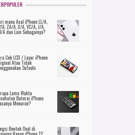
ERPOPULER
ri mana Asal iPhone LL/A,
/A, ZA/A, X/A, VC/A, J/A,
/A dan Lain Sebagainya?
ra Cek LCD / Layar iPhone
iginal Atau Tidak
nggunakan 3uTools
erapa Lama Waktu
sehatan Baterai iPhone
asanya Menurun?
ngsi Bentuk Oval di
mping Kanan iPhone 12