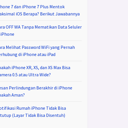
Phone 7 dan iPhone 7 Plus Mentok
aksimal iOS Berapa? Berikut Jawabannya
ara OFF WA Tanpa Mematikan Data Seluler
i iPhone
ara Melihat Password WiFi yang Pernah
erhubung di iPhone atau iPad
pakah iPhone XR, XS, dan XS Max Bisa
amera 0.5 atau Ultra Wide?
esan Perlindungan Berakhir di iPhone
pakah Aman?
otifikasi Rumah iPhone Tidak Bisa
tutup (Layar Tidak Bisa Disentuh)