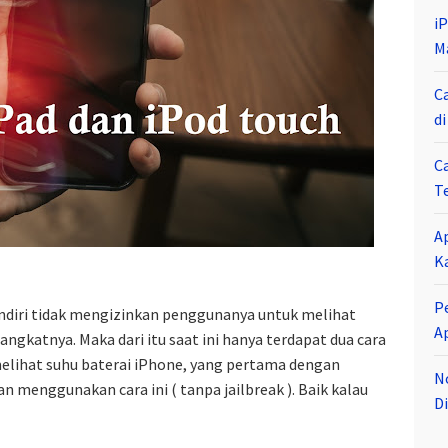
i
M
C
d
C
T
A
K
P
endiri tidak mengizinkan penggunanya untuk melihat
A
gkatnya. Maka dari itu saat ini hanya terdapat dua cara
elihat suhu baterai iPhone, yang pertama dengan
N
 menggunakan cara ini ( tanpa jailbreak ). Baik kalau
Di