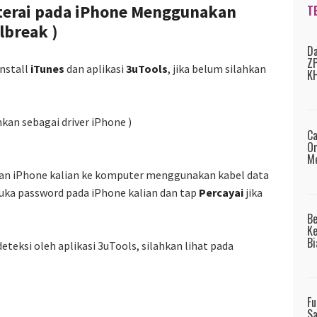
aterai pada iPhone Menggunakan
T
ilbreak )
Da
ZP
nstall
iTunes
dan aplikasi
3uTools
, jika belum silahkan
KH
hkan sebagai driver iPhone )
Ca
Or
Me
gkan iPhone kalian ke komputer menggunakan kabel data
buka password pada iPhone kalian dan tap
Percayai
jika
B
Ke
Bi
deteksi oleh aplikasi 3uTools, silahkan lihat pada
Fu
Sa