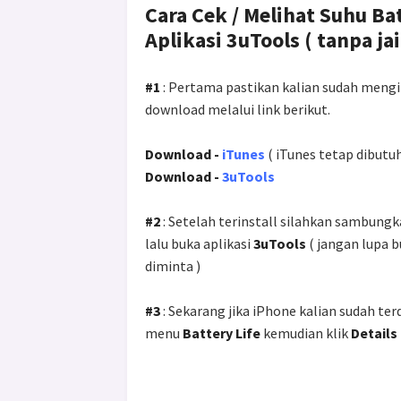
Cara Cek / Melihat Suhu B
Aplikasi 3uTools ( tanpa ja
#1
: Pertama pastikan kalian sudah mengi
download melalui link berikut.
Download -
iTunes
( iTunes tetap dibutu
Download -
3uTools
#2
: Setelah terinstall silahkan sambun
lalu buka aplikasi
3uTools
( jangan lupa 
diminta )
#3
: Sekarang jika iPhone kalian sudah ter
menu
Battery Life
kemudian klik
Details