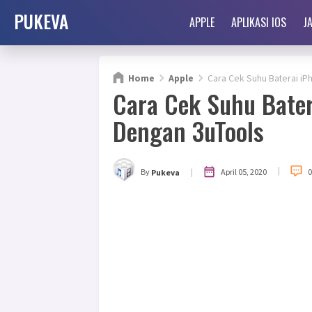
PUKEVA
APPLE
APLIKASI IOS
J
Home
Apple
Cara Cek Suhu Baterai iP
Cara Cek Suhu Bater
Dengan 3uTools
|
|
April 05, 2020
By
Pukeva