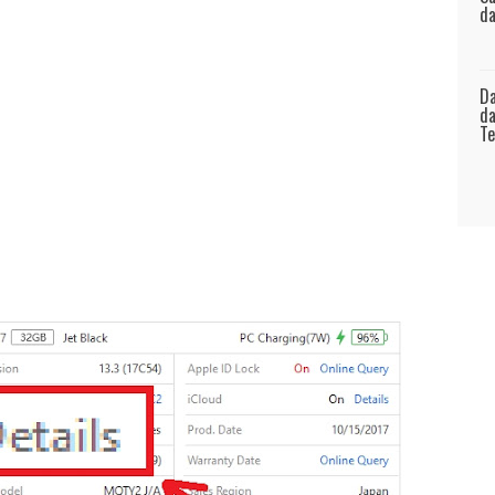
da
Da
da
Te