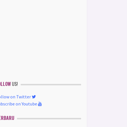
OLLOW
US!
ollow on Twitter
ubscribe on Youtube
ERBARU