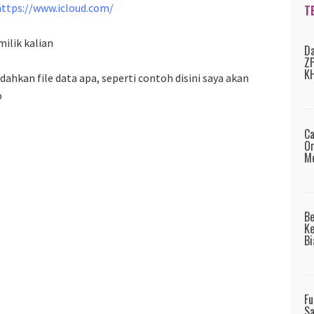
https://www.icloud.com/
T
milik kalian
Da
ZP
KH
dahkan file data apa, seperti contoh disini saya akan
o
Ca
Or
Me
B
Ke
Bi
Fu
Sa