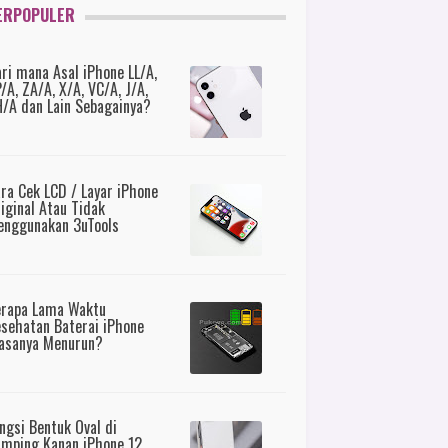
ERPOPULER
ri mana Asal iPhone LL/A,
/A, ZA/A, X/A, VC/A, J/A,
/A dan Lain Sebagainya?
ra Cek LCD / Layar iPhone
iginal Atau Tidak
nggunakan 3uTools
erapa Lama Waktu
sehatan Baterai iPhone
asanya Menurun?
ngsi Bentuk Oval di
mping Kanan iPhone 12