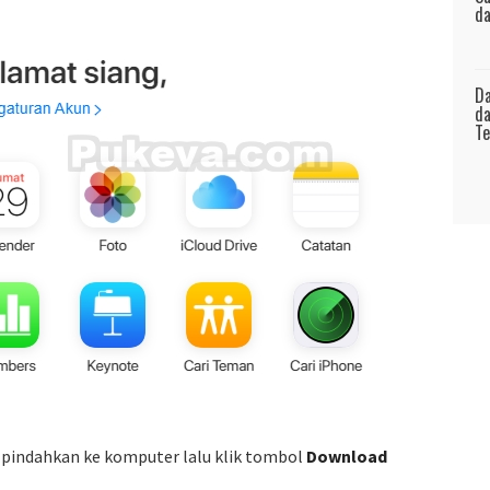
da
Da
da
Te
an pindahkan ke komputer lalu klik tombol
Download