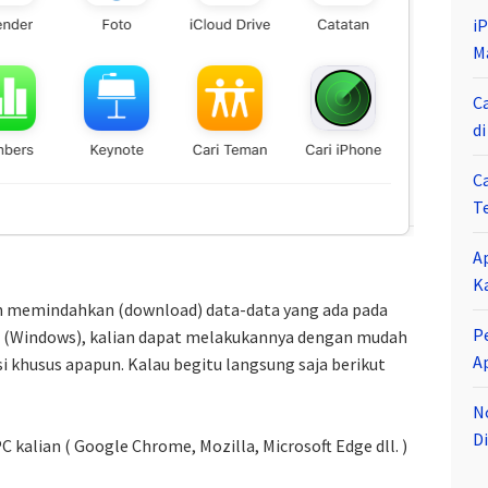
i
M
C
d
C
T
A
K
an memindahkan (download) data-data yang ada pada
P
p (Windows), kalian dapat melakukannya dengan mudah
A
 khusus apapun. Kalau begitu langsung saja berikut
N
Di
 kalian ( Google Chrome, Mozilla, Microsoft Edge dll. )