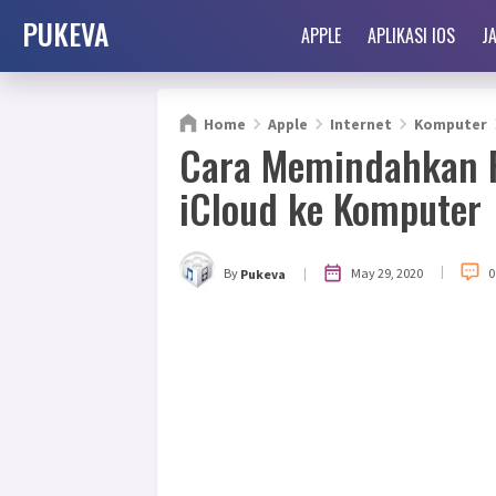
PUKEVA
APPLE
APLIKASI IOS
J
Home
Apple
Internet
Komputer
Cara Memindahkan Fil
iCloud ke Komputer
|
|
May 29, 2020
By
0
Pukeva