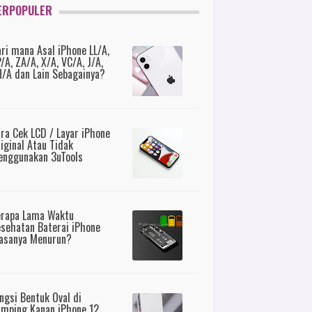
ERPOPULER
ri mana Asal iPhone LL/A,
/A, ZA/A, X/A, VC/A, J/A,
/A dan Lain Sebagainya?
ra Cek LCD / Layar iPhone
iginal Atau Tidak
nggunakan 3uTools
erapa Lama Waktu
sehatan Baterai iPhone
asanya Menurun?
ngsi Bentuk Oval di
mping Kanan iPhone 12