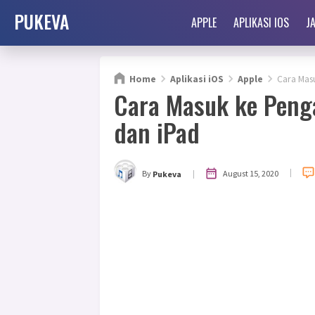
PUKEVA
APPLE
APLIKASI IOS
J
Home
Aplikasi iOS
Apple
Cara Mas
Cara Masuk ke Peng
dan iPad
|
|
August 15, 2020
By
Pukeva