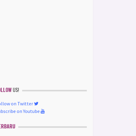
OLLOW
US!
ollow on Twitter
ubscribe on Youtube
ERBARU