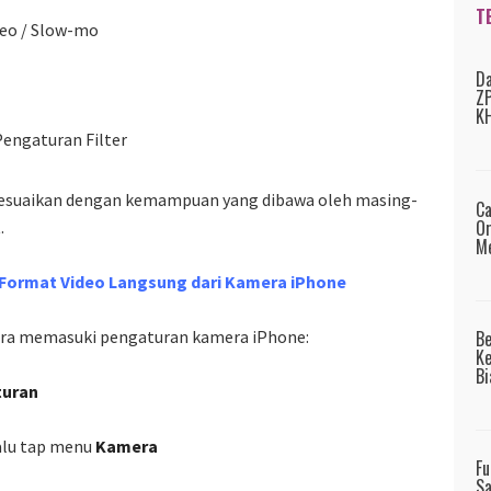
T
deo / Slow-mo
Da
ZP
KH
engaturan Filter
yesuaikan dengan kemampuan yang dibawa oleh masing-
Ca
Or
.
Me
Format Video Langsung dari Kamera iPhone
 cara memasuki pengaturan kamera iPhone:
B
Ke
Bi
turan
lalu tap menu
Kamera
Fu
Sa