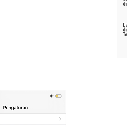
da
Da
da
Te