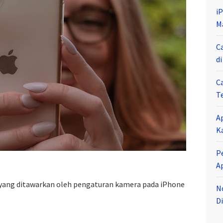
i
M
C
d
C
T
A
K
P
A
 yang ditawarkan oleh pengaturan kamera pada iPhone
N
Di