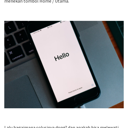
menekan tombol Home / Utama.
Lalu bagaimana solusinya dong? dan apakah bisa melewati