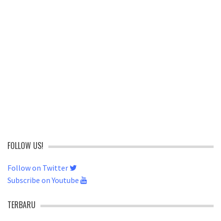
FOLLOW US!
Follow on Twitter
Subscribe on Youtube
TERBARU