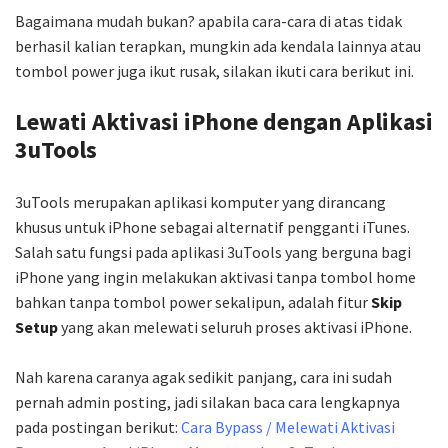
Bagaimana mudah bukan? apabila cara-cara di atas tidak
berhasil kalian terapkan, mungkin ada kendala lainnya atau
tombol power juga ikut rusak, silakan ikuti cara berikut ini.
Lewati Aktivasi iPhone dengan Aplikasi
3uTools
3uTools merupakan aplikasi komputer yang dirancang
khusus untuk iPhone sebagai alternatif pengganti iTunes.
Salah satu fungsi pada aplikasi 3uTools yang berguna bagi
iPhone yang ingin melakukan aktivasi tanpa tombol home
bahkan tanpa tombol power sekalipun, adalah fitur
Skip
Setup
yang akan melewati seluruh proses aktivasi iPhone.
Nah karena caranya agak sedikit panjang, cara ini sudah
pernah admin posting, jadi silakan baca cara lengkapnya
pada postingan berikut:
Cara Bypass / Melewati Aktivasi