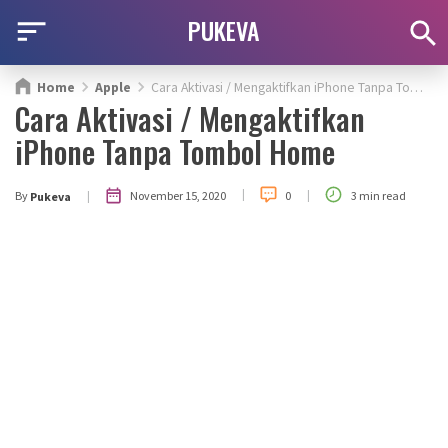
PUKEVA
Home
Apple
Cara Aktivasi / Mengaktifkan iPhone Tanpa Tombol Home
Cara Aktivasi / Mengaktifkan
iPhone Tanpa Tombol Home
|
|
|
November 15, 2020
By
0
3 min read
Pukeva