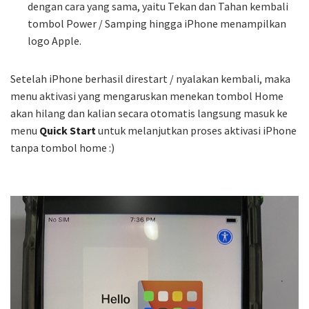
dengan cara yang sama, yaitu Tekan dan Tahan kembali
tombol Power / Samping hingga iPhone menampilkan
logo Apple.
Setelah iPhone berhasil direstart / nyalakan kembali, maka
menu aktivasi yang mengaruskan menekan tombol Home
akan hilang dan kalian secara otomatis langsung masuk ke
menu
Quick Start
untuk melanjutkan proses aktivasi iPhone
tanpa tombol home :)