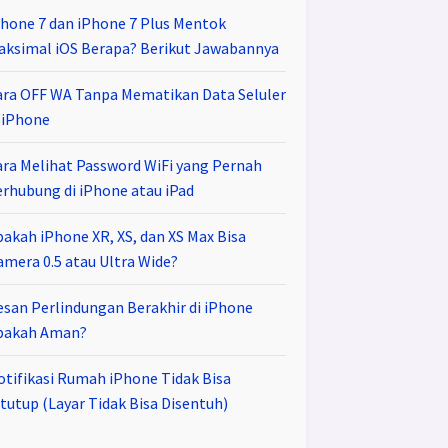
Phone 7 dan iPhone 7 Plus Mentok
aksimal iOS Berapa? Berikut Jawabannya
ara OFF WA Tanpa Mematikan Data Seluler
i iPhone
ara Melihat Password WiFi yang Pernah
erhubung di iPhone atau iPad
pakah iPhone XR, XS, dan XS Max Bisa
amera 0.5 atau Ultra Wide?
esan Perlindungan Berakhir di iPhone
pakah Aman?
otifikasi Rumah iPhone Tidak Bisa
tutup (Layar Tidak Bisa Disentuh)