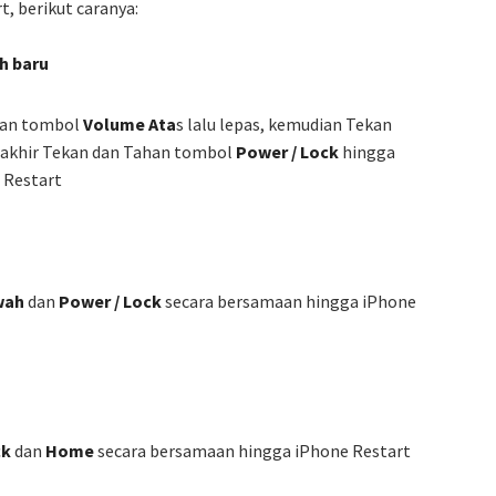
, berikut caranya:
ih baru
kan tombol
Volume Ata
s lalu lepas, kemudian Tekan
erakhir Tekan dan Tahan tombol
Power / Lock
hingga
 Restart
wah
dan
Power / Lock
secara bersamaan hingga iPhone
ck
dan
Home
secara bersamaan hingga iPhone Restart