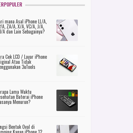
ERPOPULER
ri mana Asal iPhone LL/A,
/A, ZA/A, X/A, VC/A, J/A,
/A dan Lain Sebagainya?
ra Cek LCD / Layar iPhone
iginal Atau Tidak
nggunakan 3uTools
erapa Lama Waktu
sehatan Baterai iPhone
asanya Menurun?
ngsi Bentuk Oval di
mping Kanan iPhone 12