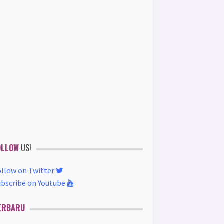
OLLOW
US!
ollow on Twitter
ubscribe on Youtube
ERBARU