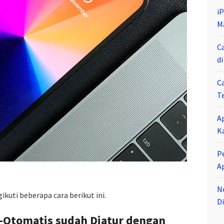
i
M
C
d
C
T
A
K
P
A
N
kuti beberapa cara berikut ini.
Di
i-Otomatis sudah Diatur dengan