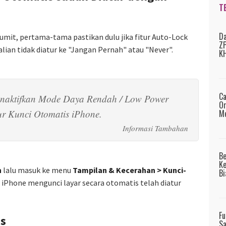
T
Da
umit, pertama-tama pastikan dulu jika fitur Auto-Lock
ZP
lian tidak diatur ke "Jangan Pernah" atau "Never".
KH
Ca
nonaktifkan Mode Daya Rendah / Low Power
Or
Me
ur Kunci Otomatis iPhone.
B
Ke
n
lalu masuk ke menu
Tampilan & Kecerahan > Kunci-
Bi
r iPhone mengunci layar secara otomatis telah diatur
Fu
is
Sa