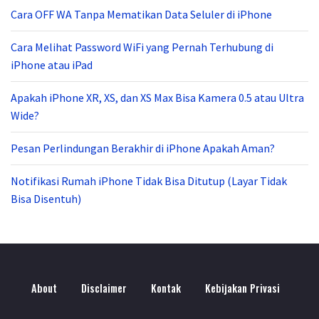
Cara OFF WA Tanpa Mematikan Data Seluler di iPhone
Cara Melihat Password WiFi yang Pernah Terhubung di
iPhone atau iPad
Apakah iPhone XR, XS, dan XS Max Bisa Kamera 0.5 atau Ultra
Wide?
Pesan Perlindungan Berakhir di iPhone Apakah Aman?
Notifikasi Rumah iPhone Tidak Bisa Ditutup (Layar Tidak
Bisa Disentuh)
About
Disclaimer
Kontak
Kebijakan Privasi