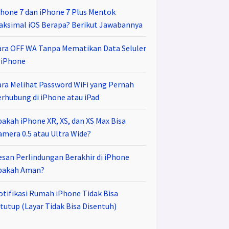
Phone 7 dan iPhone 7 Plus Mentok
aksimal iOS Berapa? Berikut Jawabannya
ara OFF WA Tanpa Mematikan Data Seluler
i iPhone
ara Melihat Password WiFi yang Pernah
erhubung di iPhone atau iPad
pakah iPhone XR, XS, dan XS Max Bisa
amera 0.5 atau Ultra Wide?
esan Perlindungan Berakhir di iPhone
pakah Aman?
otifikasi Rumah iPhone Tidak Bisa
tutup (Layar Tidak Bisa Disentuh)