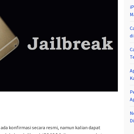
i
M
C
d
C
T
A
K
P
A
N
Di
m ada konfirmasi secara resmi, namun kalian dapat