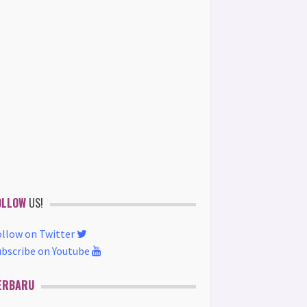
OLLOW
US!
ollow on Twitter
ubscribe on Youtube
ERBARU