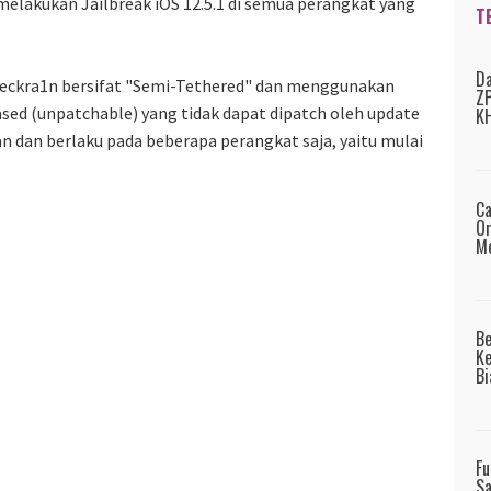
elakukan Jailbreak iOS 12.5.1 di semua perangkat yang
T
Da
Checkra1n bersifat "Semi-Tethered" dan menggunakan
ZP
sed (unpatchable) yang tidak dapat dipatch oleh update
KH
an dan berlaku pada beberapa perangkat saja, yaitu mulai
Ca
Or
Me
B
Ke
Bi
Fu
Sa