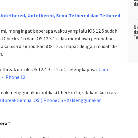
da
Untethered, Untethered, Semi-Tethered dan Tethered
Da
smi, mengingat beberapa waktu yang lalu iOS 12.5 sudah
da
Te
asi Checkra1n dan iOS 12.5.1 tidak membawa perubahan
aka bisa disimpulkan iOS 12.5.1 dapat dengan mudah di-
n.
ailbreak untuk iOS 12.4.9 - 12.5.1, selengkapnya:
Cara
S - iPhone 12
reak menggunakan aplikasi Checkra1n, silakan ikuti cara-
ailbreak Semua iOS (iPhone 5S - X) Menggunakan
mera"