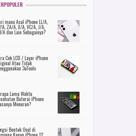
ERPOPULER
ri mana Asal iPhone LL/A,
/A, ZA/A, X/A, VC/A, J/A,
/A dan Lain Sebagainya?
ra Cek LCD / Layar iPhone
iginal Atau Tidak
nggunakan 3uTools
erapa Lama Waktu
sehatan Baterai iPhone
asanya Menurun?
ngsi Bentuk Oval di
mping Kanan iPhone 12