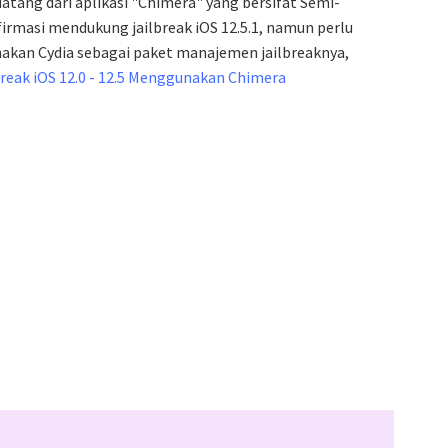
datang dari aplikasi "Chimera" yang bersifat Semi-
firmasi mendukung jailbreak iOS 12.5.1, namun perlu
nakan Cydia sebagai paket manajemen jailbreaknya,
break iOS 12.0 - 12.5 Menggunakan Chimera