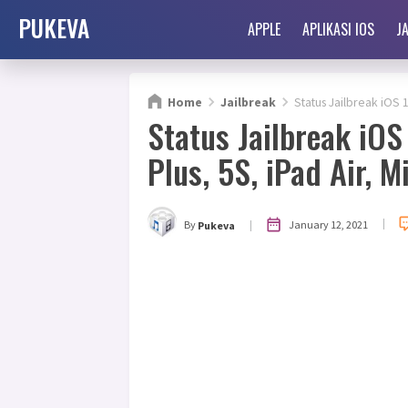
PUKEVA
APPLE
APLIKASI IOS
J
Home
Jailbreak
Status Jailbreak iOS 1
Status Jailbreak iOS
Plus, 5S, iPad Air, M
|
|
January 12, 2021
By
Pukeva